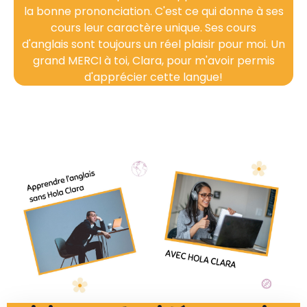
la bonne prononciation. C'est ce qui donne à ses
cours leur caractère unique. Ses cours
d'anglais sont toujours un réel plaisir pour moi. Un
grand MERCI à toi, Clara, pour m'avoir permis
d'apprécier cette langue!